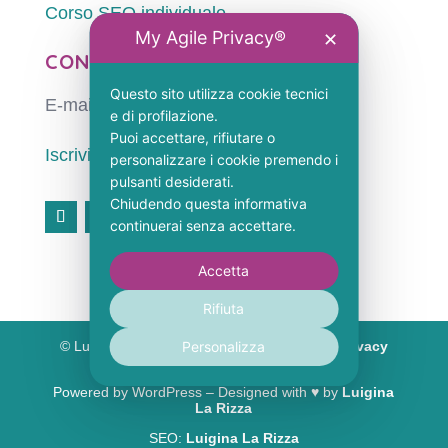
Corso SEO individuale
My Agile Privacy®
✕
CONTATTI
Questo sito utilizza cookie tecnici
E-mail:
info@luiginalarizza.com
e di profilazione.
Puoi accettare, rifiutare o
Iscriviti alla QuietFlow Letter
personalizzare i cookie premendo i
pulsanti desiderati.
Chiudendo questa informativa
continuerai senza accettare.
Accetta
Rifiuta
Personalizza
© Luigina La Rizza – P. IVA 03640320796 –
Privacy
Policy
–
Cookie Policy
Powered by WordPress – Designed with ♥︎ by
Luigina
La Rizza
SEO:
Luigina La Rizza