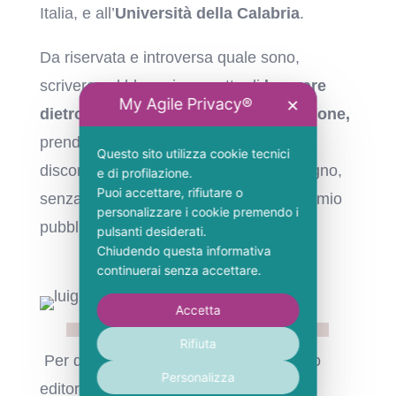
Italia, e all’
Università della Calabria
.
Da riservata e introversa quale sono,
scrivere sul blog mi permette di
lavorare
My Agile Privacy®
✕
dietro le quinte della mia comunicazione,
prendermi cura delle mie energie e
Questo sito utilizza cookie tecnici
disconnettermi quando ne sento il bisogno,
e di profilazione.
Puoi accettare, rifiutare o
senza l’ansia di essere dimenticata dal mio
personalizzare i cookie premendo i
pubblico.
pulsanti desiderati.
Chiudendo questa informativa
continuerai senza accettare.
Accetta
Rifiuta
Per questo ho ideato il servizio di piano
Personalizza
editoriale del blog, per supportare