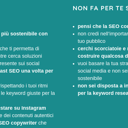
NON FA PER TE 
pensi che la SEO com
 più sostenibile con
non credi nell’importan
tuo pubblico
che ti permetta di
cerchi scorciatoie e 
ntre cerca soluzioni
costruire qualcosa d
esente sui social
vuoi basare la tua str
oast SEO una volta per
social media e non sei
sostenibile
ispettando i tuoi ritmi
non sei disposta a in
 le keyword giuste per la
per la keyword rese
 stare su Instagram
e dei contenuti autentici
e SEO copywriter
che