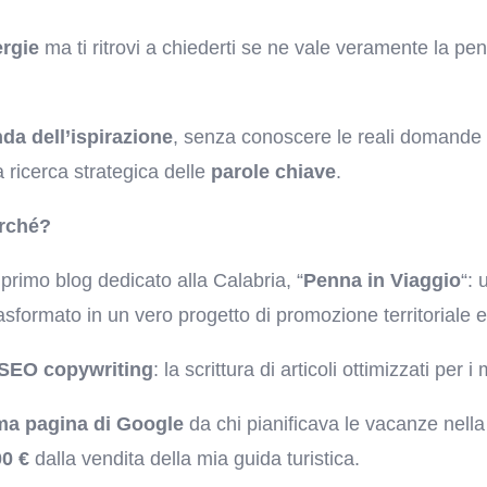
rgie
ma ti ritrovi a chiederti se ne vale veramente la pen
onda dell’ispirazione
, senza conoscere le reali domande c
 ricerca strategica delle
parole chiave
.
erché?
primo blog dedicato alla Calabria, “
Penna in Viaggio
“: 
asformato in un vero progetto di promozione territoriale e po
SEO copywriting
: la scrittura di articoli ottimizzati per i
ma pagina di Google
da chi pianificava le vacanze nell
00 €
dalla vendita della mia guida turistica.