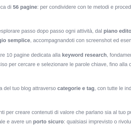
ica di
56 pagine
: per condividere con te metodi e proced
esplorare passo dopo passo ogni attività, dal
piano edito
gio semplice
, accompagnandoti con screenshot ed esem
tre 10 pagine dedicata alla
keyword research
, fondamen
iso per cercare e selezionare le parole chiave, fino alla 
ra del tuo blog attraverso
categorie e tag
, con tutte le i
enti per creare contenuti di valore che parlano sia al tuo 
iale e avere un
porto sicuro
: qualsiasi imprevisto o rivolu