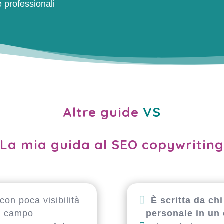
 professionali
Altre guide
VS
La mia guida al SEO copywriting
con poca visibilità
È scritta da ch
ul campo
personale in un