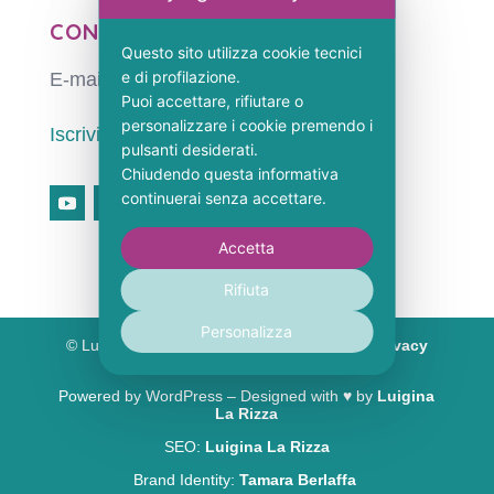
CONTATTI
Questo sito utilizza cookie tecnici
e di profilazione.
E-mail:
info@luiginalarizza.com
Puoi accettare, rifiutare o
personalizzare i cookie premendo i
Iscriviti alla QuietFlow Letter
pulsanti desiderati.
Chiudendo questa informativa
continuerai senza accettare.
Accetta
Rifiuta
Personalizza
© Luigina La Rizza – P. IVA 03640320796 –
Privacy
Policy
–
Cookie Policy
Powered by WordPress – Designed with ♥︎ by
Luigina
La Rizza
SEO:
Luigina La Rizza
Brand Identity:
Tamara Berlaffa